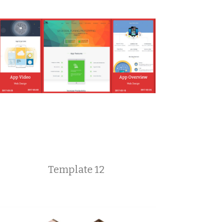
Template 12