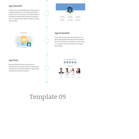
Template 09