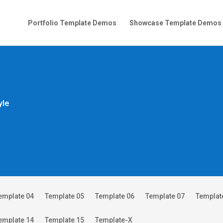
Portfolio Template Demos
Showcase Template Demos
yle
emplate 04
Template 05
Template 06
Template 07
Templat
emplate 14
Template 15
Template-X