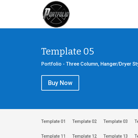
Template 05
Portfolio - Three Column, Hanger/Dryer St
Buy Now
Template 01
Template 02
Template 03
T
Template 11
Template 12
Template 13
T