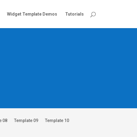
Widget Template Demos
Tutorials
e 08
Template 09
Template 10